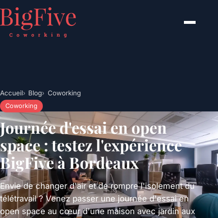
Accueil
Blog
Coworking
Coworking
Journée d'essai en open
space : testez l'expérience
BigFive à Bordeaux
Envie de changer d'air et de rompre l'isolement du
télétravail ? Venez passer une journée d'essai en
open space au cœur d'une maison avec jardin aux