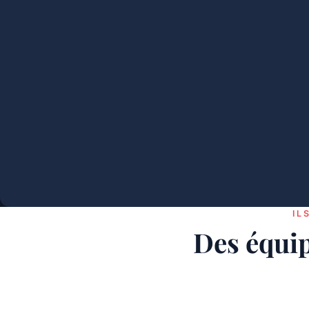
IL
Des équip