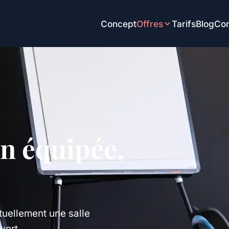
Concept
Offres
Tarifs
Blog
Con
on équipée,
e
ctuellement une salle
vert.