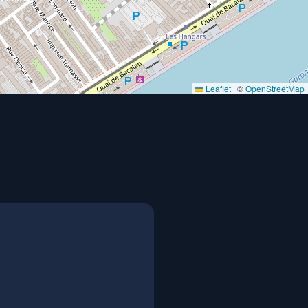
Leaflet
|
©
OpenStreetMap