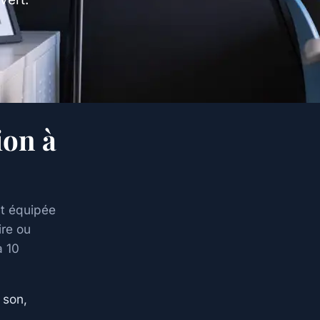
ion à
ut équipée
ire ou
à 10
 son,