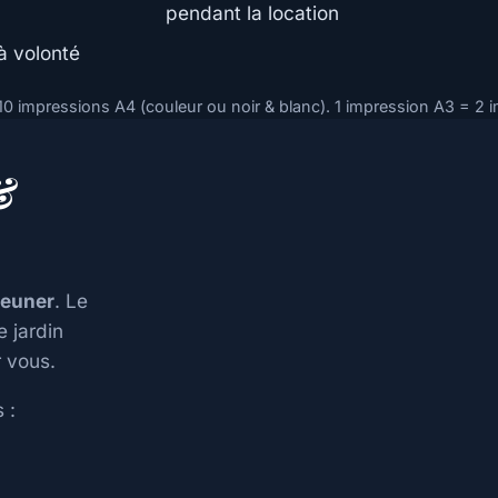
pendant la location
à volonté
 10 impressions A4 (couleur ou noir & blanc). 1 impression A3 = 2 
&
jeuner
. Le
e jardin
 vous.
 :