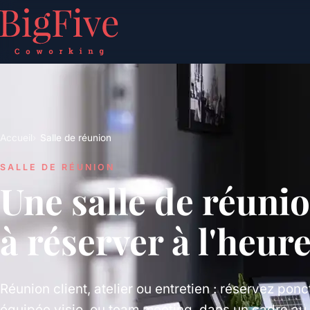
Accueil
Salle de réunion
SALLE DE RÉUNION
Une salle de réuni
à réserver à l'heur
Réunion client, atelier ou entretien : réservez pon
équipée visio, ou team meeting, dans un cadre au 