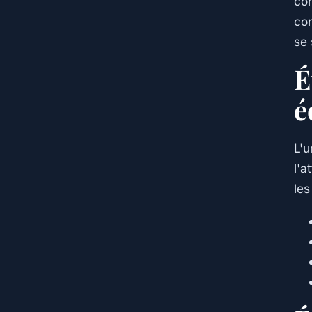
con
con
se 
É
é
L'u
l'a
les