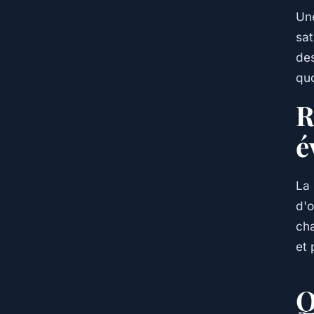
Une
sat
des
quo
R
é
La 
d'o
cha
et 
Q