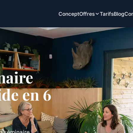
Concept
Offres
Tarifs
Blog
Con
naire
ide en 6
n séminaire