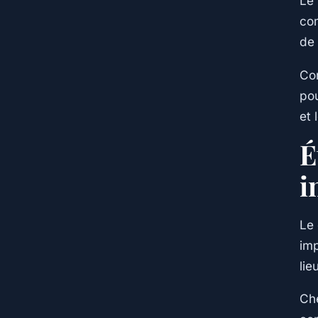
Le 
com
de 
Con
pou
et 
É
i
Le 
imp
lie
Che