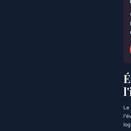
É
l
Le 
l'é
log