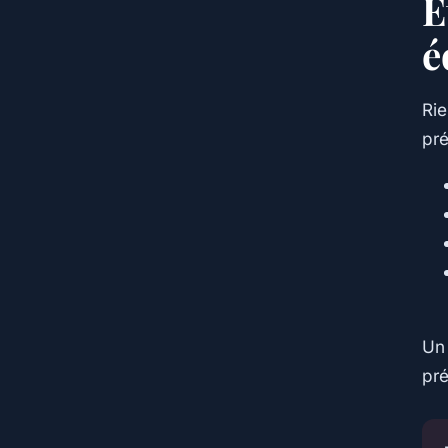
É
é
Rie
pré
Un 
pré