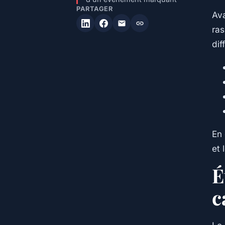
PARTAGER
Ava
ras
dif
En 
et 
É
c