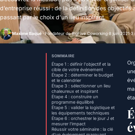
d’entreprise réussi : de la définition des objectifs 
passant par le choix d'un lieu inspirant.
Maxime Baqué
· Fondateur de BigFive Coworking
·
8 juin 2021
·
3 
SOMMAIRE
Org
Étape 1 : définir l'objectif et la
cible de votre événement
une
Étape 2 : déterminer le budget
évé
et le calendrier
Étape 3 : sélectionner un lieu
mar
chaleureux et inspirant
Étape 4 : construire un
éta
programme équilibré
Étape 5 : valider la logistique et
É
les équipements techniques
Étape 6 : orchestrer le jour J et
é
mesurer l'impact
Réussir votre séminaire : la clé
d'un événement marquant